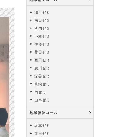
稲月ゼミ
内田ゼミ
片岡ゼミ
小林ゼミ
佐藤ゼミ
豊田ゼミ
西田ゼミ
廣川ゼミ
深谷ゼミ
眞鍋ゼミ
南ゼミ
山本ゼミ
地域福祉コース
坂本ゼミ
寺田ゼミ