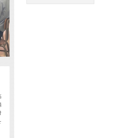
高
場
対
を