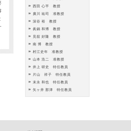
要
西田 心平 教授
解
廣川 祐司 准教授
と
深谷 裕 教授
一
眞鍋 和博 教授
見舘 好隆 教授
南 博 教授
村江史年 准教授
山本 浩二 准教授
井上 研史 特任教員
片山 祥子 特任教員
末永 和也 特任教員
矢ヶ井 那津 特任教員