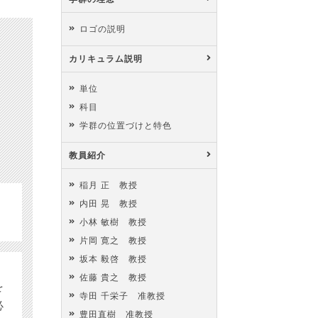
ロゴの説明
カリキュラム説明
単位
科目
学群の位置づけと特色
教員紹介
稲月 正 教授
内田 晃 教授
小林 敏樹 教授
片岡 寛之 教授
坂本 毅啓 教授
佐藤 貴之 教授
を
寺田 千栄子 准教授
必
豊田直樹 准教授