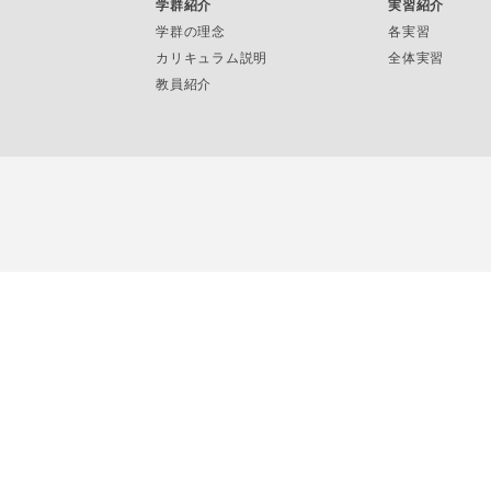
学群紹介
実習紹介
学群の理念
各実習
カリキュラム説明
全体実習
教員紹介