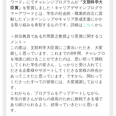
ワード』にてチャレンジプログラムが
「文部科学大
臣賞」
を受賞しました！キャリアデザインプログラ
マーアワードとは、学生の社会的・職業的自立に貢
献したインターンシップやキャリア形成支援にかか
る取り組みを表彰するものです。詳細は
こちら
から
＜担当教員である片岡寛之教授より受賞に関するコ
メント＞
この度は、文部科学大臣賞にご選出いただき、大変
嬉しく思っています。これまでの8年間、チャレプロ
を地道に続けることができたのは、思い切って挑戦
してくれた学生の皆さん、しっかりと受け入れてく
ださる企業様やサポートしてくださる皆様の存在が
あってこそだと思っています。ですから、関わって
くださったすべての皆様には、大変感謝しておりま
す。
これからも、プログラムをアップデートしながら、
学生の皆さんが自らの成長のために挑戦できる場で
あり続けられるよう、頑張っていきたいと思いま
す。