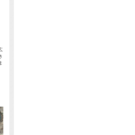
広
き
ま