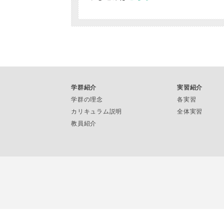
学群紹介
実習紹介
学群の理念
各実習
カリキュラム説明
全体実習
教員紹介