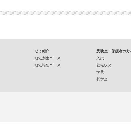
ゼミ紹介
受験生・保護者の方
地域創生コース
入試
地域福祉コース
就職状況
学費
奨学金