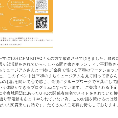
ーマに10月にFM KITAQさんの方で放送させて頂きました。最後
語り部活動をされていらっしゃる聞き書きボランティア平野塾さ
ちミュージアムさんと一緒に｢全身で感じる平和のワークショップ
た。 このイベントは平和のまちミュージアムを見て回って皆さん
んのお話を聞いて心で感じ、最後にグループワークで言葉にして
いう体験ができるプログラムになっています。 ご登壇される予定
に小倉城周辺にあったGHQの関係者住宅でメイドをされていた柳
で語り部活動もあまりやられていない為、このお話を聞けるのは最
ない大変貴重なお話です。たくさんのご応募お待ちしております