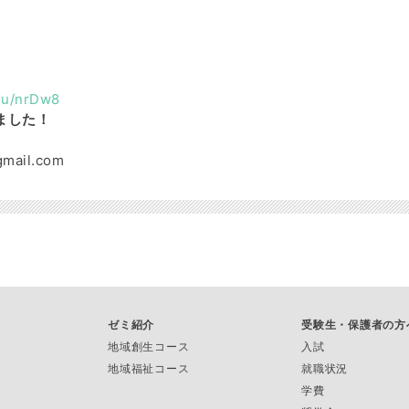
.nu/nrDw8
しました！
ail.com
ゼミ紹介
受験生・保護者の方
地域創生コース
入試
地域福祉コース
就職状況
学費