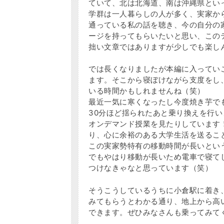
ていて、北は北海道、南は沖縄県とい
学群は一人暮らしの人が多く、実家か
通っている私の話を聴き、今の自分の
ージを持ってもらいたいと思い、この
拙い文章ではありますが少しでも楽しんで
では長くなりましたが本編に入っていこ
ます。そこから寝ぼけながら支度をし
いる時間かもしれませんね（笑）
最近一気に寒くなったし今度焼き芋で
30分ほど揺られたあと乗り換えを行い
オンデマンド授業を見たりしています
り、心に余裕のある大学生活を送るこ
この実家勢特有の移動時間が長いとい
でもやはり移動が長いため電車で寝て
つけなきゃなと思っています（笑）
そうこうしているうちに小倉駅に着き
みてもらうとわかる通り、地上から高
できます。ぜひみなさんも乗ってみて