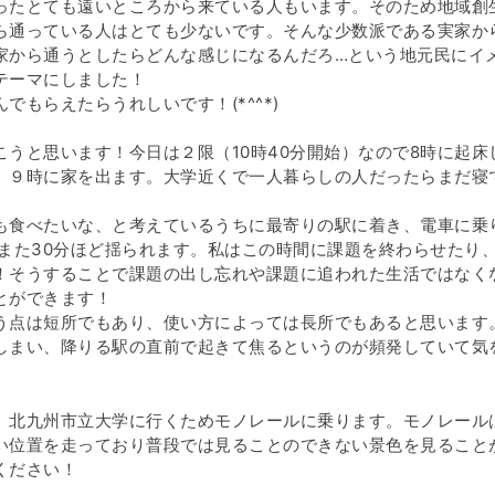
ったとても遠いところから来ている人もいます。そのため地域創
ら通っている人はとても少ないです。そんな少数派である実家か
家から通うとしたらどんな感じになるんだろ…という地元民にイ
テーマにしました！
もらえたらうれしいです！(*^^*)
うと思います！今日は２限（10時40分開始）なので8時に起床
、９時に家を出ます。大学近くで一人暮らしの人だったらまだ寝
も食べたいな、と考えているうちに最寄りの駅に着き、電車に乗
また30分ほど揺られます。私はこの時間に課題を終わらせたり
！そうすることで課題の出し忘れや課題に追われた生活ではなく
とができます！
う点は短所でもあり、使い方によっては長所でもあると思います
しまい、降りる駅の直前で起きて焦るというのが頻発していて気
、北九州市立大学に行くためモノレールに乗ります。モノレール
い位置を走っており普段では見ることのできない景色を見ること
ください！