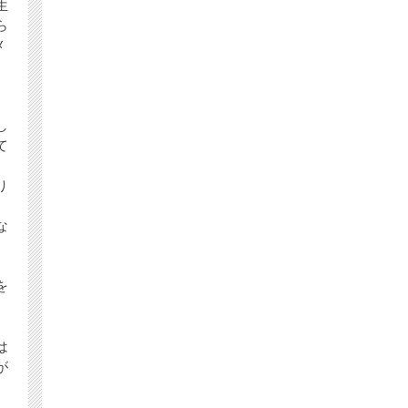
生
ら
メ
し
て
り
、
な
。
を
は
が